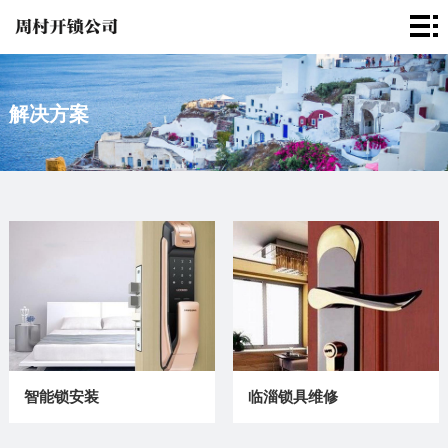
首
页
临
解决方案
淄
解
开
决
成
锁
方
功
新
案
案
闻
关
例
资
于
联
讯
我
系
们
我
智能锁安装
临淄锁具维修
们